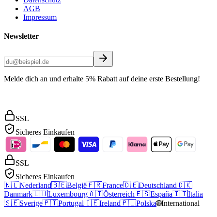
AGB
Impressum
Newsletter
Melde dich an und erhalte 5% Rabatt auf deine erste Bestellung!
SSL
Sicheres Einkaufen
SSL
Sicheres Einkaufen
🇳🇱
Nederland
🇧🇪
België
🇫🇷
France
🇩🇪
Deutschland
🇩🇰
Danmark
🇱🇺
Luxembourg
🇦🇹
Österreich
🇪🇸
España
🇮🇹
Italia
🇸🇪
Sverige
🇵🇹
Portugal
🇮🇪
Ireland
🇵🇱
Polska
🌐
International