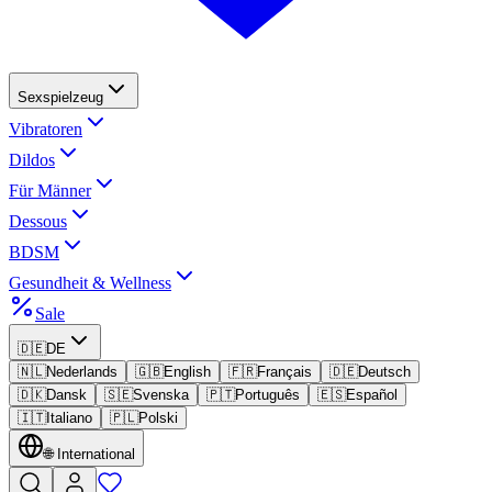
Sexspielzeug
Vibratoren
Dildos
Für Männer
Dessous
BDSM
Gesundheit & Wellness
Sale
🇩🇪
DE
🇳🇱
Nederlands
🇬🇧
English
🇫🇷
Français
🇩🇪
Deutsch
🇩🇰
Dansk
🇸🇪
Svenska
🇵🇹
Português
🇪🇸
Español
🇮🇹
Italiano
🇵🇱
Polski
🌐
International