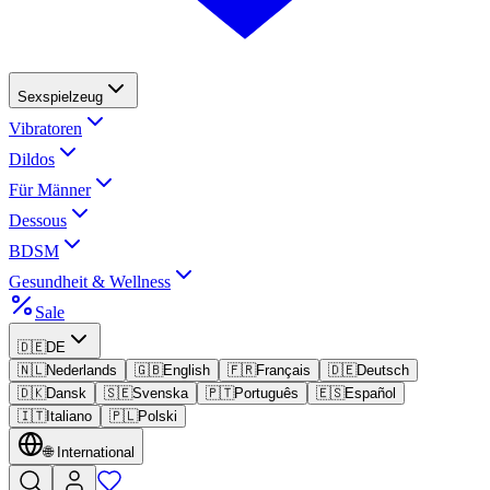
Sexspielzeug
Vibratoren
Dildos
Für Männer
Dessous
BDSM
Gesundheit & Wellness
Sale
🇩🇪
DE
🇳🇱
Nederlands
🇬🇧
English
🇫🇷
Français
🇩🇪
Deutsch
🇩🇰
Dansk
🇸🇪
Svenska
🇵🇹
Português
🇪🇸
Español
🇮🇹
Italiano
🇵🇱
Polski
🌐
International