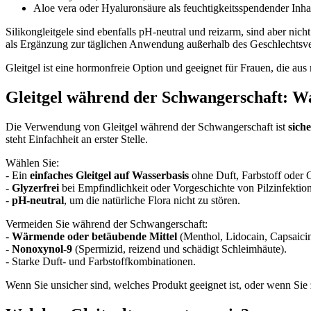
Aloe vera oder Hyaluronsäure als feuchtigkeitsspendender Inhalts
Silikongleitgele sind ebenfalls pH-neutral und reizarm, sind aber nic
als Ergänzung zur täglichen Anwendung außerhalb des Geschlechtsver
Gleitgel ist eine hormonfreie Option und geeignet für Frauen, die a
Gleitgel während der Schwangerschaft: Was
Die Verwendung von Gleitgel während der Schwangerschaft ist
sich
steht Einfachheit an erster Stelle.
Wählen Sie:
- Ein
einfaches Gleitgel auf Wasserbasis
ohne Duft, Farbstoff oder 
-
Glyzerfrei
bei Empfindlichkeit oder Vorgeschichte von Pilzinfektio
-
pH-neutral
, um die natürliche Flora nicht zu stören.
Vermeiden Sie während der Schwangerschaft:
-
Wärmende oder betäubende Mittel
(Menthol, Lidocain, Capsaicin
-
Nonoxynol-9
(Spermizid, reizend und schädigt Schleimhäute).
- Starke Duft- und Farbstoffkombinationen.
Wenn Sie unsicher sind, welches Produkt geeignet ist, oder wenn Sie