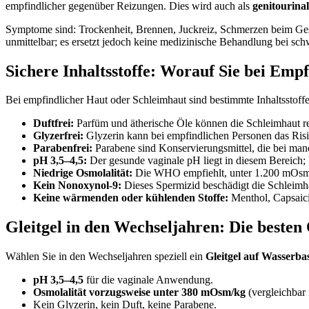
empfindlicher gegenüber Reizungen. Dies wird auch als
genitourin
Symptome sind: Trockenheit, Brennen, Juckreiz, Schmerzen beim Ges
unmittelbar; es ersetzt jedoch keine medizinische Behandlung bei sc
Sichere Inhaltsstoffe: Worauf Sie bei Empf
Bei empfindlicher Haut oder Schleimhaut sind bestimmte Inhaltsstoffe 
Duftfrei:
Parfüm und ätherische Öle können die Schleimhaut re
Glyzerfrei:
Glyzerin kann bei empfindlichen Personen das Risi
Parabenfrei:
Parabene sind Konservierungsmittel, die bei ma
pH 3,5–4,5:
Der gesunde vaginale pH liegt in diesem Bereich; 
Niedrige Osmolalität:
Die WHO empfiehlt, unter 1.200 mOsm/kg
Kein Nonoxynol-9:
Dieses Spermizid beschädigt die Schleimh
Keine wärmenden oder kühlenden Stoffe:
Menthol, Capsaici
Gleitgel in den Wechseljahren: Die besten
Wählen Sie in den Wechseljahren speziell ein
Gleitgel auf Wasserbas
pH 3,5–4,5
für die vaginale Anwendung.
Osmolalität vorzugsweise unter 380 mOsm/kg
(vergleichbar
Kein Glyzerin, kein Duft, keine Parabene.