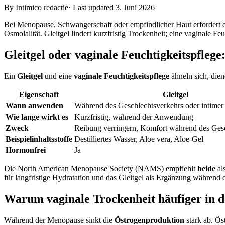
By Intimico redactie
·
Last updated 3. Juni 2026
Bei Menopause, Schwangerschaft oder empfindlicher Haut erfordert d
Osmolalität. Gleitgel lindert kurzfristig Trockenheit; eine vaginale Feu
Gleitgel oder vaginale Feuchtigkeitspflege
Ein
Gleitgel
und eine
vaginale Feuchtigkeitspflege
ähneln sich, die
Eigenschaft
Gleitgel
Wann anwenden
Während des Geschlechtsverkehrs oder intimer
Wie lange wirkt es
Kurzfristig, während der Anwendung
Zweck
Reibung verringern, Komfort während des Ges
Beispielinhaltsstoffe
Destilliertes Wasser, Aloe vera, Aloe-Gel
Hormonfrei
Ja
Die North American Menopause Society (NAMS) empfiehlt
beide
al
für langfristige Hydratation und das Gleitgel als Ergänzung während de
Warum vaginale Trockenheit häufiger in d
Während der Menopause sinkt die
Östrogenproduktion
stark ab. Ös