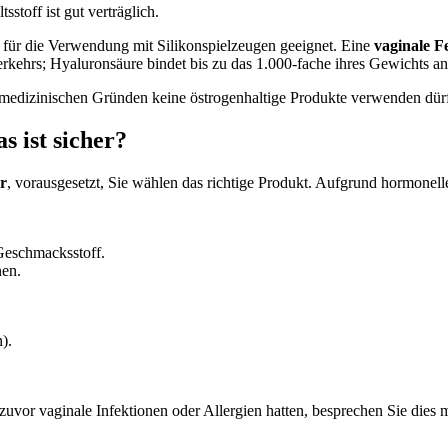
stoff ist gut verträglich.
ht für die Verwendung mit Silikonspielzeugen geeignet. Eine
vaginale F
kehrs; Hyaluronsäure bindet bis zu das 1.000-fache ihres Gewichts an 
us medizinischen Gründen keine östrogenhaltige Produkte verwenden dü
 ist sicher?
er
, vorausgesetzt, Sie wählen das richtige Produkt. Aufgrund hormonel
Geschmacksstoff.
nen.
).
 zuvor vaginale Infektionen oder Allergien hatten, besprechen Sie dies