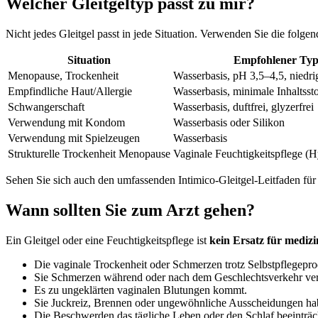
Welcher Gleitgeltyp passt zu mir?
Nicht jedes Gleitgel passt in jede Situation. Verwenden Sie die folgen
Situation
Empfohlener Ty
Menopause, Trockenheit
Wasserbasis, pH 3,5–4,5, niedr
Empfindliche Haut/Allergie
Wasserbasis, minimale Inhaltssto
Schwangerschaft
Wasserbasis, duftfrei, glyzerfrei
Verwendung mit Kondom
Wasserbasis oder Silikon
Verwendung mit Spielzeugen
Wasserbasis
Strukturelle Trockenheit Menopause
Vaginale Feuchtigkeitspflege (H
Sehen Sie sich auch den umfassenden Intimico-Gleitgel-Leitfaden für
Wann sollten Sie zum Arzt gehen?
Ein Gleitgel oder eine Feuchtigkeitspflege ist
kein Ersatz für mediz
Die vaginale Trockenheit oder Schmerzen trotz Selbstpflegepro
Sie Schmerzen während oder nach dem Geschlechtsverkehr versp
Es zu ungeklärten vaginalen Blutungen kommt.
Sie Juckreiz, Brennen oder ungewöhnliche Ausscheidungen habe
Die Beschwerden das tägliche Leben oder den Schlaf beeinträc