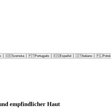
k
🇸🇪
Svenska
🇵🇹
Português
🇪🇸
Español
🇮🇹
Italiano
🇵🇱
Polsk
und empfindlicher Haut