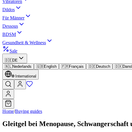
Vibratoren
Dildos
Für Männer
Dessous
BDSM
Gesundheit & Wellness
Sale
🇩🇪
DE
🇳🇱
Nederlands
🇬🇧
English
🇫🇷
Français
🇩🇪
Deutsch
🇩🇰
Dans
🌐
International
Home
/
Buying guides
Gleitgel bei Menopause, Schwangerschaft 