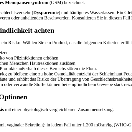
ales Menopausensyndrom
(GSM) bezeichnet.
chlechtsverkehr (
Dyspareunie
) und häufigeres Wasserlassen. Ein Gle
hweren oder anhaltenden Beschwerden. Konsultieren Sie in diesem Fall 
indlichkeit achten
ein Risiko. Wählen Sie ein Produkt, das die folgenden Kriterien erfüllt
izen.
ko von Pilzinfektionen erhöhen.
nchen Menschen Hautreaktionen auslösen.
Produkte außerhalb dieses Bereichs stören die Flora.
 zu bleiben; eine zu hohe Osmolalität entzieht der Schleimhaut Feuc
äute und erhöht das Risiko der Übertragung von Geschlechtskrankheite
n oder verwandte Stoffe können bei empfindlichem Gewebe stark reiz
 Optionen
is
mit einer physiologisch vergleichbaren Zusammensetzung:
 mit vaginaler Sekretion); in jedem Fall unter 1.200 mOsm/kg (WHO-G