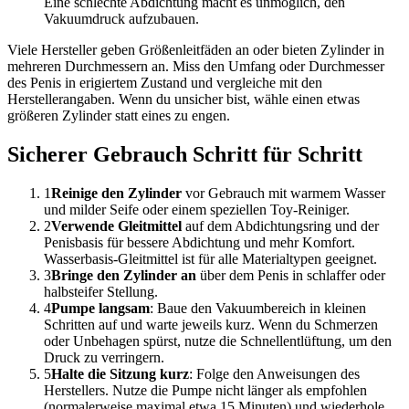
Eine schlechte Abdichtung macht es unmöglich, den
Vakuumdruck aufzubauen.
Viele Hersteller geben Größenleitfäden an oder bieten Zylinder in
mehreren Durchmessern an. Miss den Umfang oder Durchmesser
des Penis in erigiertem Zustand und vergleiche mit den
Herstellerangaben. Wenn du unsicher bist, wähle einen etwas
größeren Zylinder statt eines zu engen.
Sicherer Gebrauch Schritt für Schritt
1
Reinige den Zylinder
vor Gebrauch mit warmem Wasser
und milder Seife oder einem speziellen Toy-Reiniger.
2
Verwende Gleitmittel
auf dem Abdichtungsring und der
Penisbasis für bessere Abdichtung und mehr Komfort.
Wasserbasis-Gleitmittel ist für alle Materialtypen geeignet.
3
Bringe den Zylinder an
über dem Penis in schlaffer oder
halbsteifer Stellung.
4
Pumpe langsam
: Baue den Vakuumbereich in kleinen
Schritten auf und warte jeweils kurz. Wenn du Schmerzen
oder Unbehagen spürst, nutze die Schnellentlüftung, um den
Druck zu verringern.
5
Halte die Sitzung kurz
: Folge den Anweisungen des
Herstellers. Nutze die Pumpe nicht länger als empfohlen
(normalerweise maximal etwa 15 Minuten) und wiederhole