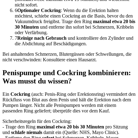
nicht sofort.
6
Optionaler Cockring
: Wenn du die Erektion halten
möchtest, schiebe einen Cockring an die Basis, bevor du den
Vakuumdruck freigibst. Trage den Ring
maximal etwa 20 bis
30 Minuten
und entferne ihn sofort bei Schmerzen, Kribbeln
oder Verfärbung.
7
Reinige nach Gebrauch
und kontrolliere den Zylinder und
die Abdichtung auf Beschädigungen.
Bei anhaltenden Schmerzen, Blutergüssen oder Schwellungen, die
nicht verschwinden: Konsultiere einen Hausarzt.
Penispumpe und Cockring kombinieren:
Was musst du wissen?
Ein
Cockring
(auch: Penis-Ring oder Erektionsring) vermindert den
Rückfluss von Blut aus dem Penis und hält die Erektion nach dem
Pumpen länger. Nicht alle Penispumpen werden mit einem
passenden Ring geliefert; überprüfe dies vor dem Kauf.
Sicherheitsregeln für den Cockring:
- Trage den Ring
maximal etwa 20 bis 30 Minuten
pro Sitzung
und
schlafe niemals
damit ein (Quelle: NHS, Mayo Clinic).
- Entferne den Ring
sofort
bei Schmerzen, Kribbeln, blauer