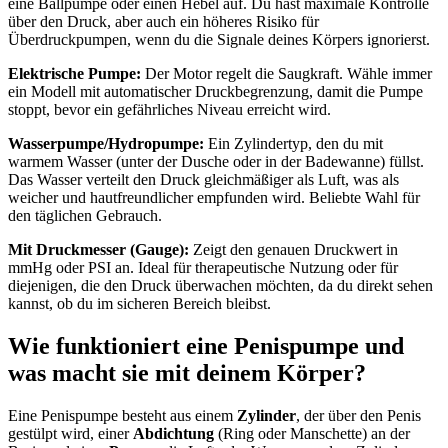
eine Ballpumpe oder einen Hebel auf. Du hast maximale Kontrolle
über den Druck, aber auch ein höheres Risiko für
Überdruckpumpen, wenn du die Signale deines Körpers ignorierst.
Elektrische Pumpe:
Der Motor regelt die Saugkraft. Wähle immer
ein Modell mit automatischer Druckbegrenzung, damit die Pumpe
stoppt, bevor ein gefährliches Niveau erreicht wird.
Wasserpumpe/Hydropumpe:
Ein Zylindertyp, den du mit
warmem Wasser (unter der Dusche oder in der Badewanne) füllst.
Das Wasser verteilt den Druck gleichmäßiger als Luft, was als
weicher und hautfreundlicher empfunden wird. Beliebte Wahl für
den täglichen Gebrauch.
Mit Druckmesser (Gauge):
Zeigt den genauen Druckwert in
mmHg oder PSI an. Ideal für therapeutische Nutzung oder für
diejenigen, die den Druck überwachen möchten, da du direkt sehen
kannst, ob du im sicheren Bereich bleibst.
Wie funktioniert eine Penispumpe und
was macht sie mit deinem Körper?
Eine Penispumpe besteht aus einem
Zylinder
, der über den Penis
gestülpt wird, einer
Abdichtung
(Ring oder Manschette) an der