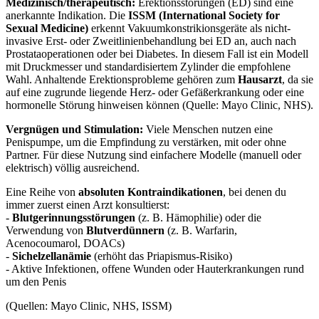
Medizinisch/therapeutisch:
Erektionsstörungen (ED) sind eine
anerkannte Indikation. Die
ISSM (International Society for
Sexual Medicine)
erkennt Vakuumkonstrikionsgeräte als nicht-
invasive Erst- oder Zweitlinienbehandlung bei ED an, auch nach
Prostataoperationen oder bei Diabetes. In diesem Fall ist ein Modell
mit Druckmesser und standardisiertem Zylinder die empfohlene
Wahl. Anhaltende Erektionsprobleme gehören zum
Hausarzt
, da sie
auf eine zugrunde liegende Herz- oder Gefäßerkrankung oder eine
hormonelle Störung hinweisen können (Quelle: Mayo Clinic, NHS).
Vergnügen und Stimulation:
Viele Menschen nutzen eine
Penispumpe, um die Empfindung zu verstärken, mit oder ohne
Partner. Für diese Nutzung sind einfachere Modelle (manuell oder
elektrisch) völlig ausreichend.
Eine Reihe von
absoluten Kontraindikationen
, bei denen du
immer zuerst einen Arzt konsultierst:
-
Blutgerinnungsstörungen
(z. B. Hämophilie) oder die
Verwendung von
Blutverdünnern
(z. B. Warfarin,
Acenocoumarol, DOACs)
-
Sichelzellanämie
(erhöht das Priapismus-Risiko)
- Aktive Infektionen, offene Wunden oder Hauterkrankungen rund
um den Penis
(Quellen: Mayo Clinic, NHS, ISSM)