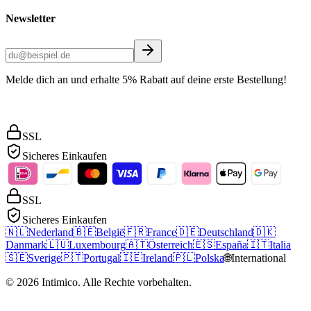
Newsletter
Melde dich an und erhalte 5% Rabatt auf deine erste Bestellung!
SSL
Sicheres Einkaufen
SSL
Sicheres Einkaufen
🇳🇱
Nederland
🇧🇪
België
🇫🇷
France
🇩🇪
Deutschland
🇩🇰
Danmark
🇱🇺
Luxembourg
🇦🇹
Österreich
🇪🇸
España
🇮🇹
Italia
🇸🇪
Sverige
🇵🇹
Portugal
🇮🇪
Ireland
🇵🇱
Polska
🌐
International
©
2026
Intimico
.
Alle Rechte vorbehalten.