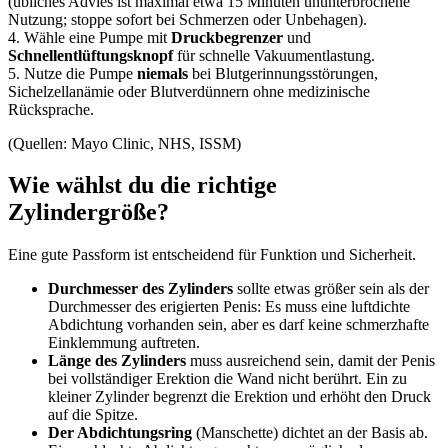
(übliches Advies ist maximal etwa 15 Minuten ununterbrochene
Nutzung; stoppe sofort bei Schmerzen oder Unbehagen).
4. Wähle eine Pumpe mit
Druckbegrenzer
und
Schnellentlüftungsknopf
für schnelle Vakuumentlastung.
5. Nutze die Pumpe
niemals
bei Blutgerinnungsstörungen,
Sichelzellanämie oder Blutverdünnern ohne medizinische
Rücksprache.
(Quellen: Mayo Clinic, NHS, ISSM)
Wie wählst du die richtige
Zylindergröße?
Eine gute Passform ist entscheidend für Funktion und Sicherheit.
Durchmesser des Zylinders
sollte etwas größer sein als der
Durchmesser des erigierten Penis: Es muss eine luftdichte
Abdichtung vorhanden sein, aber es darf keine schmerzhafte
Einklemmung auftreten.
Länge des Zylinders
muss ausreichend sein, damit der Penis
bei vollständiger Erektion die Wand nicht berührt. Ein zu
kleiner Zylinder begrenzt die Erektion und erhöht den Druck
auf die Spitze.
Der Abdichtungsring
(Manschette) dichtet an der Basis ab.