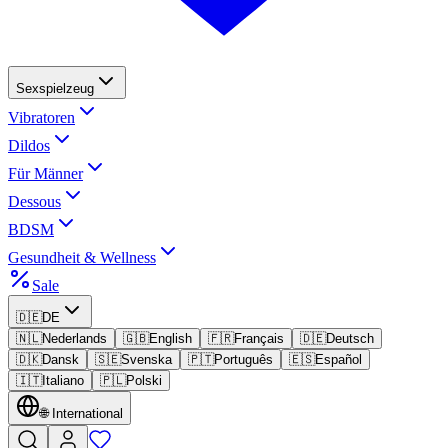
Sexspielzeug
Vibratoren
Dildos
Für Männer
Dessous
BDSM
Gesundheit & Wellness
Sale
🇩🇪
DE
🇳🇱
Nederlands
🇬🇧
English
🇫🇷
Français
🇩🇪
Deutsch
🇩🇰
Dansk
🇸🇪
Svenska
🇵🇹
Português
🇪🇸
Español
🇮🇹
Italiano
🇵🇱
Polski
🌐
International