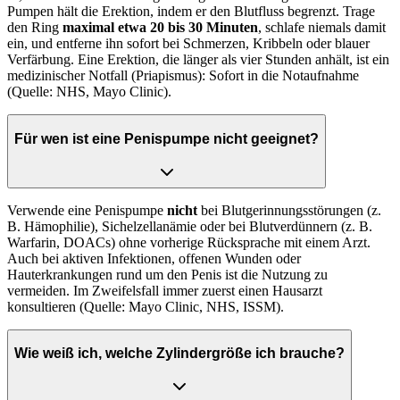
Pumpen hält die Erektion, indem er den Blutfluss begrenzt. Trage
den Ring
maximal etwa 20 bis 30 Minuten
, schlafe niemals damit
ein, und entferne ihn sofort bei Schmerzen, Kribbeln oder blauer
Verfärbung. Eine Erektion, die länger als vier Stunden anhält, ist ein
medizinischer Notfall (Priapismus): Sofort in die Notaufnahme
(Quelle: NHS, Mayo Clinic).
Für wen ist eine Penispumpe nicht geeignet?
Verwende eine Penispumpe
nicht
bei Blutgerinnungsstörungen (z.
B. Hämophilie), Sichelzellanämie oder bei Blutverdünnern (z. B.
Warfarin, DOACs) ohne vorherige Rücksprache mit einem Arzt.
Auch bei aktiven Infektionen, offenen Wunden oder
Hauterkrankungen rund um den Penis ist die Nutzung zu
vermeiden. Im Zweifelsfall immer zuerst einen Hausarzt
konsultieren (Quelle: Mayo Clinic, NHS, ISSM).
Wie weiß ich, welche Zylindergröße ich brauche?