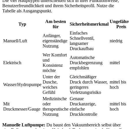
Die vier Haupttypen unterscheiden sich in ihrer Funktionsweise,
Benutzerfreundlichkeit und ihrem Sicherheitsprofil. Nutze die
Tabelle als Ausgangspunkt.
Am besten
Ungefähr
Typ
Sicherheitsmerkmal
für
Preis
Einfaches
Anfänger,
Schnellventil,
Manuell/Luft
eigenständige
niedrig
langsamer
Nutzung
Druckaufbau
Wer Komfort
Automatische
und
Elektrisch
Druckbegrenzung
mittel
Konsistenz
empfohlen
möchte
Unter der
Gleichmäßiger
Dusche,
Druck durch Wasser,
mittel bis
Wasser/Hydropumpe
weiches
geringeres
hoch
Gefühl
Verletzungsrisiko
Medizinische
Genaue
Mit
oder
Druckanzeige,
mittel bis
Druckmesser/Gauge
therapeutische
einfache
hoch
Nutzung
Druckkontrolle
Manuelle Luftpumpe:
Du baust den Vakuumbereich selbst über