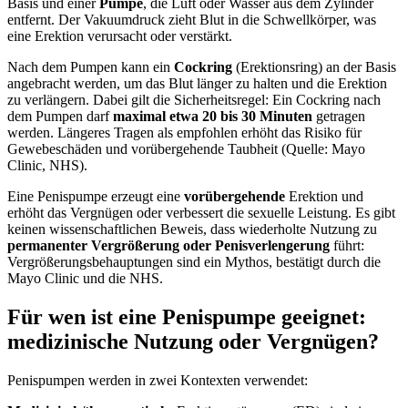
Basis und einer
Pumpe
, die Luft oder Wasser aus dem Zylinder
entfernt. Der Vakuumdruck zieht Blut in die Schwellkörper, was
eine Erektion verursacht oder verstärkt.
Nach dem Pumpen kann ein
Cockring
(Erektionsring) an der Basis
angebracht werden, um das Blut länger zu halten und die Erektion
zu verlängern. Dabei gilt die Sicherheitsregel: Ein Cockring nach
dem Pumpen darf
maximal etwa 20 bis 30 Minuten
getragen
werden. Längeres Tragen als empfohlen erhöht das Risiko für
Gewebeschäden und vorübergehende Taubheit (Quelle: Mayo
Clinic, NHS).
Eine Penispumpe erzeugt eine
vorübergehende
Erektion und
erhöht das Vergnügen oder verbessert die sexuelle Leistung. Es gibt
keinen wissenschaftlichen Beweis, dass wiederholte Nutzung zu
permanenter Vergrößerung oder Penisverlengerung
führt:
Vergrößerungsbehauptungen sind ein Mythos, bestätigt durch die
Mayo Clinic und die NHS.
Für wen ist eine Penispumpe geeignet:
medizinische Nutzung oder Vergnügen?
Penispumpen werden in zwei Kontexten verwendet: