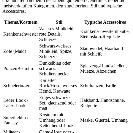
erkennbarer Themen. Die Tabelle gibt einen Ueberblick ueber die
meistverkauften Kategorien, den zugehoerigen Stil und typische
Accessoires.
Thema/Kostuem
Stil
Typische Accessoires
Weisses Minikleid,
Krankenschwesternhaube,
Krankenschwester
rote Details,
Stethoskop-Requisite
Schuerze
Schwarz-weisses
Staubwedel, Haarband
Zofe (Maid)
Minikleid, Spitze,
mit Schleife
Schuerze
Dunkelblau oder
Spielzeug-Handschellen,
Polizei/Beamtin
schwarz,
Muetze, Abzeichen
Schulterstuecke
Karierter
Schuelerin/-er
Rock/Hose, weisses
Schulranzen, Brille
Hemd, Krawatte
Enges schwarzes
Leder-Look /
Halsband, Handschuhe,
Set, glaenzend oder
Latex-Look
Reitgerte
matt
Kostuem mit
Superheldin /
Umhang oder
Maske, Guertel, Umhang
Fantasy
Kettenhemd-Look
Militaer /
Camo-Hose oder -