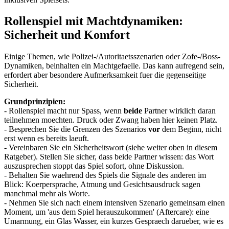
Rollenspiel mit Machtdynamiken:
Sicherheit und Komfort
Einige Themen, wie Polizei-/Autoritaetsszenarien oder Zofe-/Boss-
Dynamiken, beinhalten ein Machtgefaelle. Das kann aufregend sein,
erfordert aber besondere Aufmerksamkeit fuer die gegenseitige
Sicherheit.
Grundprinzipien:
- Rollenspiel macht nur Spass, wenn
beide
Partner wirklich daran
teilnehmen moechten. Druck oder Zwang haben hier keinen Platz.
- Besprechen Sie die Grenzen des Szenarios
vor
dem Beginn, nicht
erst wenn es bereits laeuft.
- Vereinbaren Sie ein Sicherheitswort (siehe weiter oben in diesem
Ratgeber). Stellen Sie sicher, dass beide Partner wissen: das Wort
auszusprechen stoppt das Spiel sofort, ohne Diskussion.
- Behalten Sie waehrend des Spiels die Signale des anderen im
Blick: Koerpersprache, Atmung und Gesichtsausdruck sagen
manchmal mehr als Worte.
- Nehmen Sie sich nach einem intensiven Szenario gemeinsam einen
Moment, um 'aus dem Spiel herauszukommen' (Aftercare): eine
Umarmung, ein Glas Wasser, ein kurzes Gespraech darueber, wie es