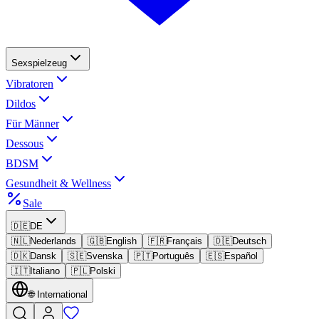
Sexspielzeug
Vibratoren
Dildos
Für Männer
Dessous
BDSM
Gesundheit & Wellness
Sale
🇩🇪
DE
🇳🇱
Nederlands
🇬🇧
English
🇫🇷
Français
🇩🇪
Deutsch
🇩🇰
Dansk
🇸🇪
Svenska
🇵🇹
Português
🇪🇸
Español
🇮🇹
Italiano
🇵🇱
Polski
🌐
International