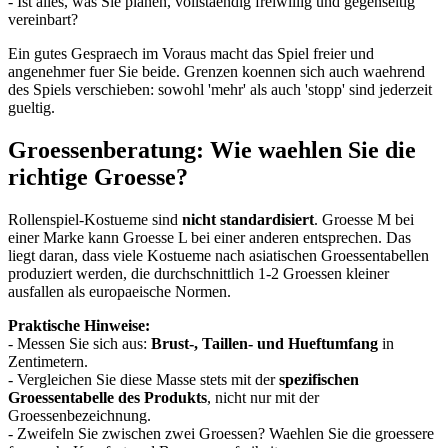
- Ist alles, was Sie planen, vollstaendig freiwillig und gegenseitig
vereinbart?
Ein gutes Gespraech im Voraus macht das Spiel freier und
angenehmer fuer Sie beide. Grenzen koennen sich auch waehrend
des Spiels verschieben: sowohl 'mehr' als auch 'stopp' sind jederzeit
gueltig.
Groessenberatung: Wie waehlen Sie die
richtige Groesse?
Rollenspiel-Kostueme sind
nicht standardisiert
. Groesse M bei
einer Marke kann Groesse L bei einer anderen entsprechen. Das
liegt daran, dass viele Kostueme nach asiatischen Groessentabellen
produziert werden, die durchschnittlich 1-2 Groessen kleiner
ausfallen als europaeische Normen.
Praktische Hinweise:
- Messen Sie sich aus:
Brust-, Taillen- und Hueftumfang
in
Zentimetern.
- Vergleichen Sie diese Masse stets mit der
spezifischen
Groessentabelle des Produkts
, nicht nur mit der
Groessenbezeichnung.
- Zweifeln Sie zwischen zwei Groessen? Waehlen Sie die groessere