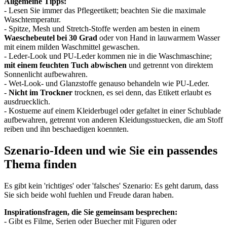
Allgemeine Tipps:
- Lesen Sie immer das Pflegeetikett; beachten Sie die maximale
Waschtemperatur.
- Spitze, Mesh und Stretch-Stoffe werden am besten in einem
Waeschebeutel bei 30 Grad
oder von Hand in lauwarmem Wasser
mit einem milden Waschmittel gewaschen.
- Leder-Look und PU-Leder kommen nie in die Waschmaschine;
mit einem feuchten Tuch abwischen
und getrennt von direktem
Sonnenlicht aufbewahren.
- Wet-Look- und Glanzstoffe genauso behandeln wie PU-Leder.
-
Nicht im Trockner
trocknen, es sei denn, das Etikett erlaubt es
ausdruecklich.
- Kostueme auf einem Kleiderbugel oder gefaltet in einer Schublade
aufbewahren, getrennt von anderen Kleidungsstuecken, die am Stoff
reiben und ihn beschaedigen koennten.
Szenario-Ideen und wie Sie ein passendes
Thema finden
Es gibt kein 'richtiges' oder 'falsches' Szenario: Es geht darum, dass
Sie sich beide wohl fuehlen und Freude daran haben.
Inspirationsfragen, die Sie gemeinsam besprechen:
- Gibt es Filme, Serien oder Buecher mit Figuren oder