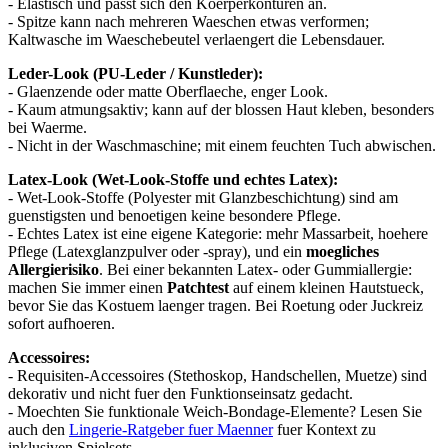
- Elastisch und passt sich den Koerperkonturen an.
- Spitze kann nach mehreren Waeschen etwas verformen;
Kaltwasche im Waeschebeutel verlaengert die Lebensdauer.
Leder-Look (PU-Leder / Kunstleder):
- Glaenzende oder matte Oberflaeche, enger Look.
- Kaum atmungsaktiv; kann auf der blossen Haut kleben, besonders
bei Waerme.
- Nicht in der Waschmaschine; mit einem feuchten Tuch abwischen.
Latex-Look (Wet-Look-Stoffe und echtes Latex):
- Wet-Look-Stoffe (Polyester mit Glanzbeschichtung) sind am
guenstigsten und benoetigen keine besondere Pflege.
- Echtes Latex ist eine eigene Kategorie: mehr Massarbeit, hoehere
Pflege (Latexglanzpulver oder -spray), und ein
moegliches
Allergierisiko
. Bei einer bekannten Latex- oder Gummiallergie:
machen Sie immer einen
Patchtest
auf einem kleinen Hautstueck,
bevor Sie das Kostuem laenger tragen. Bei Roetung oder Juckreiz
sofort aufhoeren.
Accessoires:
- Requisiten-Accessoires (Stethoskop, Handschellen, Muetze) sind
dekorativ und nicht fuer den Funktionseinsatz gedacht.
- Moechten Sie funktionale Weich-Bondage-Elemente? Lesen Sie
auch den
Lingerie-Ratgeber fuer Maenner
fuer Kontext zu
inklusiven Spielsets.