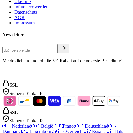
Über uns
Influencer werden
Datenschutz
AGB
Impressum
Newsletter
Melde dich an und erhalte 5% Rabatt auf deine erste Bestellung!
SSL
Sicheres Einkaufen
SSL
Sicheres Einkaufen
🇳🇱
Nederland
🇧🇪
België
🇫🇷
France
🇩🇪
Deutschland
🇩🇰
Danmark
🇱🇺
Luxembourg
🇦🇹
Österreich
🇪🇸
España
🇮🇹
Italia