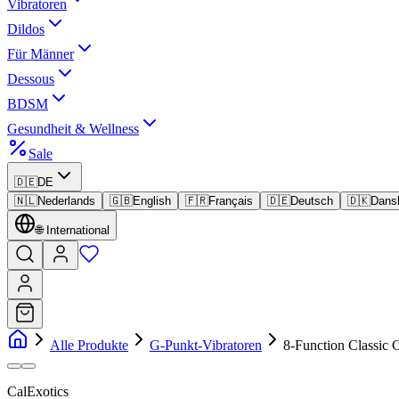
Vibratoren
Dildos
Für Männer
Dessous
BDSM
Gesundheit & Wellness
Sale
🇩🇪
DE
🇳🇱
Nederlands
🇬🇧
English
🇫🇷
Français
🇩🇪
Deutsch
🇩🇰
Dans
🌐
International
Alle Produkte
G-Punkt-Vibratoren
8-Function Classic 
CalExotics