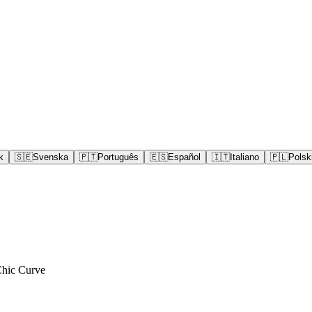
k
🇸🇪
Svenska
🇵🇹
Português
🇪🇸
Español
🇮🇹
Italiano
🇵🇱
Polsk
Chic Curve