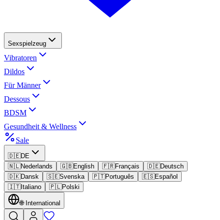
Sexspielzeug
Vibratoren
Dildos
Für Männer
Dessous
BDSM
Gesundheit & Wellness
Sale
🇩🇪
DE
🇳🇱
Nederlands
🇬🇧
English
🇫🇷
Français
🇩🇪
Deutsch
🇩🇰
Dansk
🇸🇪
Svenska
🇵🇹
Português
🇪🇸
Español
🇮🇹
Italiano
🇵🇱
Polski
🌐
International