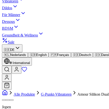
Vibratoren
Dildos
Für Männer
Dessous
BDSM
Gesundheit & Wellness
Sale
🇩🇪
DE
🇳🇱
Nederlands
🇬🇧
English
🇫🇷
Français
🇩🇪
Deutsch
🇩🇰
Dans
🌐
International
Alle Produkte
G-Punkt-Vibratoren
Amour Silikon Dua
Jopen