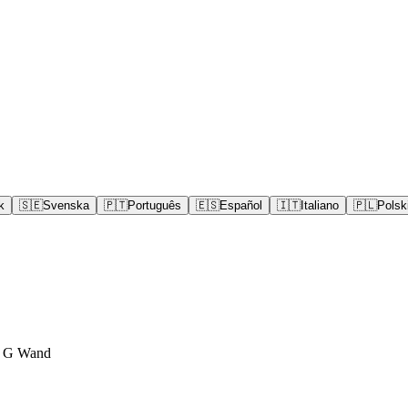
k
🇸🇪
Svenska
🇵🇹
Português
🇪🇸
Español
🇮🇹
Italiano
🇵🇱
Polsk
l G Wand