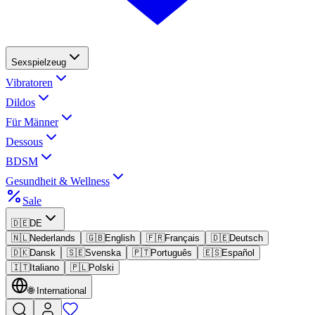
Sexspielzeug
Vibratoren
Dildos
Für Männer
Dessous
BDSM
Gesundheit & Wellness
Sale
🇩🇪
DE
🇳🇱
Nederlands
🇬🇧
English
🇫🇷
Français
🇩🇪
Deutsch
🇩🇰
Dansk
🇸🇪
Svenska
🇵🇹
Português
🇪🇸
Español
🇮🇹
Italiano
🇵🇱
Polski
🌐
International