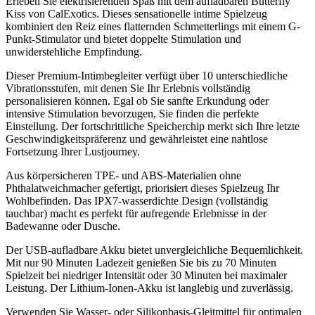
Erleben Sie elektrisierenden Spaß mit dem aufladbaren Butterfly
Kiss von CalExotics. Dieses sensationelle intime Spielzeug
kombiniert den Reiz eines flatternden Schmetterlings mit einem G-
Punkt-Stimulator und bietet doppelte Stimulation und
unwiderstehliche Empfindung.
Dieser Premium-Intimbegleiter verfügt über 10 unterschiedliche
Vibrationsstufen, mit denen Sie Ihr Erlebnis vollständig
personalisieren können. Egal ob Sie sanfte Erkundung oder
intensive Stimulation bevorzugen, Sie finden die perfekte
Einstellung. Der fortschrittliche Speicherchip merkt sich Ihre letzte
Geschwindigkeitspräferenz und gewährleistet eine nahtlose
Fortsetzung Ihrer Lustjourney.
Aus körpersicheren TPE- und ABS-Materialien ohne
Phthalatweichmacher gefertigt, priorisiert dieses Spielzeug Ihr
Wohlbefinden. Das IPX7-wasserdichte Design (vollständig
tauchbar) macht es perfekt für aufregende Erlebnisse in der
Badewanne oder Dusche.
Der USB-aufladbare Akku bietet unvergleichliche Bequemlichkeit.
Mit nur 90 Minuten Ladezeit genießen Sie bis zu 70 Minuten
Spielzeit bei niedriger Intensität oder 30 Minuten bei maximaler
Leistung. Der Lithium-Ionen-Akku ist langlebig und zuverlässig.
Verwenden Sie Wasser- oder Silikonbasis-Gleitmittel für optimalen