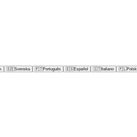
k
🇸🇪
Svenska
🇵🇹
Português
🇪🇸
Español
🇮🇹
Italiano
🇵🇱
Polsk