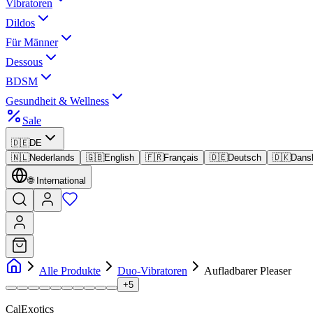
Vibratoren
Dildos
Für Männer
Dessous
BDSM
Gesundheit & Wellness
Sale
🇩🇪
DE
🇳🇱
Nederlands
🇬🇧
English
🇫🇷
Français
🇩🇪
Deutsch
🇩🇰
Dans
🌐
International
Alle Produkte
Duo-Vibratoren
Aufladbarer Pleaser
+
5
CalExotics