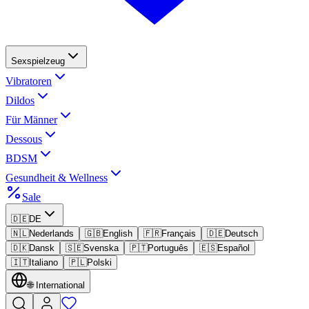
Sexspielzeug
Vibratoren
Dildos
Für Männer
Dessous
BDSM
Gesundheit & Wellness
Sale
🇩🇪
DE
🇳🇱
Nederlands
🇬🇧
English
🇫🇷
Français
🇩🇪
Deutsch
🇩🇰
Dansk
🇸🇪
Svenska
🇵🇹
Português
🇪🇸
Español
🇮🇹
Italiano
🇵🇱
Polski
🌐
International