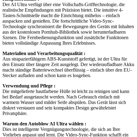
Der AI Ultra verfügt über eine Vollschafts-Grifftechnologie, die
realistische Empfindungen mit Präzision bietet. Die intuitive 4-
Tasten-Schnittstelle macht die Einrichtung mühelos – einfach
auspacken und genießen. Die fortschrittliche Video-Sync-
Technologie synchronisiert die Bewegungen des Geräts mit Inhalten
aus der kostenlosen Pornhub-Bibliothek sowie herunterladbaren
Szenen. Die Fernbedienungsfunktion und zusätzliche Funktionen
bieten vollständige Anpassung Ihres Erlebnisses.
Materialien und Verarbeitungsqualität :
Aus strapazierfähigem ABS-Kunststoff gefertigt, ist der Ultra für
den Einsatz über längere Zeit ausgelegt. Der wiederaufladbare Akku
macht ständige Batteriewechsel überflüssig – einfach über den EU-
Stecker aufladen und schon kann es losgehen.
Verwendung und Pflege :
Die mitgelieferte hautfarbene Hülle ist leicht zu reinigen und kann
bei Bedarf ausgetauscht werden. Nach Gebrauch einfach mit
warmem Wasser und milder Seife abspülen. Das Gerät lässt sich
diskret verstauen und sein kompaktes Design gewährleistet
Privatsphäre.
Warum den Autoblow AI Ultra wählen :
Dies ist intelligente Vergnügungstechnologie, die sich an Ihre
Vorlieben anpasst und lernt. Die Video-Sync-Funktion schafft ein