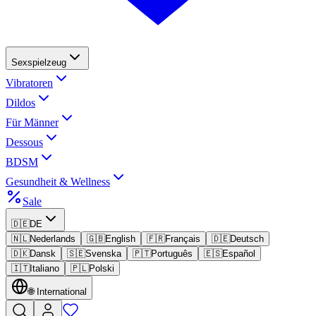
Sexspielzeug
Vibratoren
Dildos
Für Männer
Dessous
BDSM
Gesundheit & Wellness
Sale
🇩🇪
DE
🇳🇱
Nederlands
🇬🇧
English
🇫🇷
Français
🇩🇪
Deutsch
🇩🇰
Dansk
🇸🇪
Svenska
🇵🇹
Português
🇪🇸
Español
🇮🇹
Italiano
🇵🇱
Polski
🌐
International