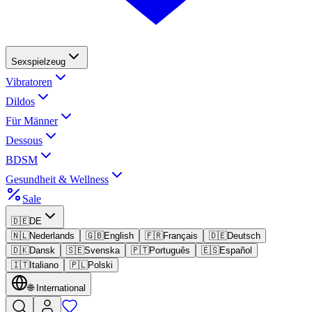
Sexspielzeug
Vibratoren
Dildos
Für Männer
Dessous
BDSM
Gesundheit & Wellness
Sale
🇩🇪
DE
🇳🇱
Nederlands
🇬🇧
English
🇫🇷
Français
🇩🇪
Deutsch
🇩🇰
Dansk
🇸🇪
Svenska
🇵🇹
Português
🇪🇸
Español
🇮🇹
Italiano
🇵🇱
Polski
🌐
International