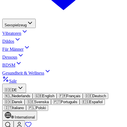
Sexspielzeug
Vibratoren
Dildos
Für Männer
Dessous
BDSM
Gesundheit & Wellness
Sale
🇩🇪
DE
🇳🇱
Nederlands
🇬🇧
English
🇫🇷
Français
🇩🇪
Deutsch
🇩🇰
Dansk
🇸🇪
Svenska
🇵🇹
Português
🇪🇸
Español
🇮🇹
Italiano
🇵🇱
Polski
🌐
International