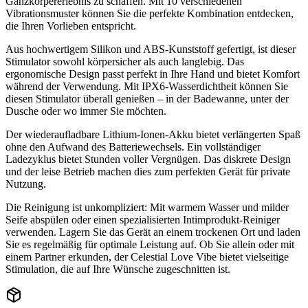
Ganzkörpererlebnis zu schaffen. Mit 10 verschiedenen
Vibrationsmuster können Sie die perfekte Kombination entdecken,
die Ihren Vorlieben entspricht.
Aus hochwertigem Silikon und ABS-Kunststoff gefertigt, ist dieser
Stimulator sowohl körpersicher als auch langlebig. Das
ergonomische Design passt perfekt in Ihre Hand und bietet Komfort
während der Verwendung. Mit IPX6-Wasserdichtheit können Sie
diesen Stimulator überall genießen – in der Badewanne, unter der
Dusche oder wo immer Sie möchten.
Der wiederaufladbare Lithium-Ionen-Akku bietet verlängerten Spaß
ohne den Aufwand des Batteriewechsels. Ein vollständiger
Ladezyklus bietet Stunden voller Vergnügen. Das diskrete Design
und der leise Betrieb machen dies zum perfekten Gerät für private
Nutzung.
Die Reinigung ist unkompliziert: Mit warmem Wasser und milder
Seife abspülen oder einen spezialisierten Intimprodukt-Reiniger
verwenden. Lagern Sie das Gerät an einem trockenen Ort und laden
Sie es regelmäßig für optimale Leistung auf. Ob Sie allein oder mit
einem Partner erkunden, der Celestial Love Vibe bietet vielseitige
Stimulation, die auf Ihre Wünsche zugeschnitten ist.