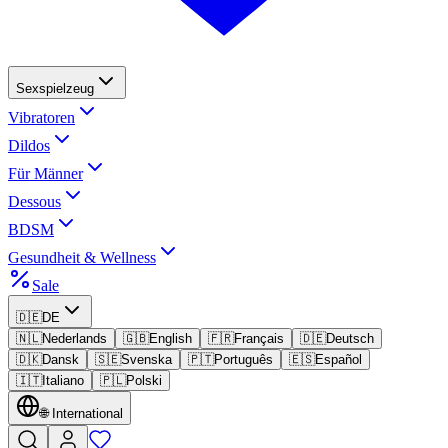
Sexspielzeug
Vibratoren
Dildos
Für Männer
Dessous
BDSM
Gesundheit & Wellness
Sale
🇩🇪
DE
🇳🇱
Nederlands
🇬🇧
English
🇫🇷
Français
🇩🇪
Deutsch
🇩🇰
Dansk
🇸🇪
Svenska
🇵🇹
Português
🇪🇸
Español
🇮🇹
Italiano
🇵🇱
Polski
🌐
International