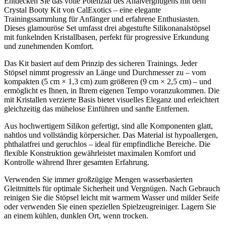
Entdecken Sie das volle Potenzial des Analvergnügens mit dem
Crystal Booty Kit von CalExotics – eine elegante
Trainingssammlung für Anfänger und erfahrene Enthusiasten.
Dieses glamouröse Set umfasst drei abgestufte Silikonanalstöpsel
mit funkelnden Kristallbasen, perfekt für progressive Erkundung
und zunehmenden Komfort.
Das Kit basiert auf dem Prinzip des sicheren Trainings. Jeder
Stöpsel nimmt progressiv an Länge und Durchmesser zu – vom
kompakten (5 cm × 1,3 cm) zum größeren (9 cm × 2,5 cm) – und
ermöglicht es Ihnen, in Ihrem eigenen Tempo voranzukommen. Die
mit Kristallen verzierte Basis bietet visuelles Eleganz und erleichtert
gleichzeitig das mühelose Einführen und sanfte Entfernen.
Aus hochwertigem Silikon gefertigt, sind alle Komponenten glatt,
nahtlos und vollständig körpersicher. Das Material ist hypoallergen,
phthalatfrei und geruchlos – ideal für empfindliche Bereiche. Die
flexible Konstruktion gewährleistet maximalen Komfort und
Kontrolle während Ihrer gesamten Erfahrung.
Verwenden Sie immer großzügige Mengen wasserbasierten
Gleitmittels für optimale Sicherheit und Vergnügen. Nach Gebrauch
reinigen Sie die Stöpsel leicht mit warmem Wasser und milder Seife
oder verwenden Sie einen speziellen Spielzeugreiniger. Lagern Sie
an einem kühlen, dunklen Ort, wenn trocken.