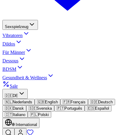
Sexspielzeug
Vibratoren
Dildos
Für Männer
Dessous
BDSM
Gesundheit & Wellness
Sale
🇩🇪
DE
🇳🇱
Nederlands
🇬🇧
English
🇫🇷
Français
🇩🇪
Deutsch
🇩🇰
Dansk
🇸🇪
Svenska
🇵🇹
Português
🇪🇸
Español
🇮🇹
Italiano
🇵🇱
Polski
🌐
International