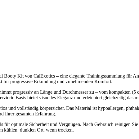
al Booty Kit von CalExotics – eine elegante Trainingssammlung für An
rfekt für progressive Erkundung und zunehmenden Komfort.
sel nimmt progressiv an Länge und Durchmesser zu – vom kompakten (5 
ierte Basis bietet visuelles Eleganz und erleichtert gleichzeitig das 
os und vollständig körpersicher. Das Material ist hypoallergen, phthala
d Ihrer gesamten Erfahrung.
 für optimale Sicherheit und Vergnügen. Nach Gebrauch reinigen Sie 
em kühlen, dunklen Ort, wenn trocken.