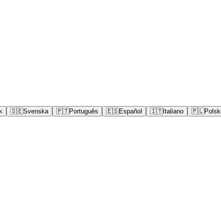
k
🇸🇪
Svenska
🇵🇹
Português
🇪🇸
Español
🇮🇹
Italiano
🇵🇱
Polsk