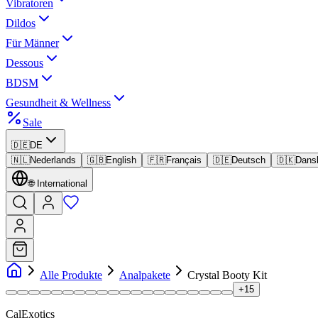
Vibratoren
Dildos
Für Männer
Dessous
BDSM
Gesundheit & Wellness
Sale
🇩🇪
DE
🇳🇱
Nederlands
🇬🇧
English
🇫🇷
Français
🇩🇪
Deutsch
🇩🇰
Dans
🌐
International
Alle Produkte
Analpakete
Crystal Booty Kit
+
15
CalExotics