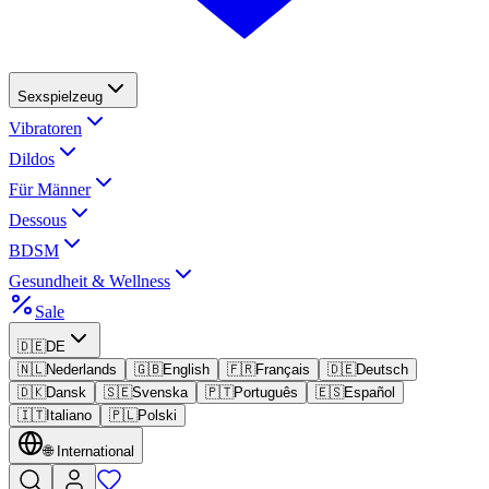
Sexspielzeug
Vibratoren
Dildos
Für Männer
Dessous
BDSM
Gesundheit & Wellness
Sale
🇩🇪
DE
🇳🇱
Nederlands
🇬🇧
English
🇫🇷
Français
🇩🇪
Deutsch
🇩🇰
Dansk
🇸🇪
Svenska
🇵🇹
Português
🇪🇸
Español
🇮🇹
Italiano
🇵🇱
Polski
🌐
International