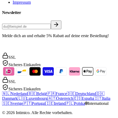
Impressum
Newsletter
Melde dich an und erhalte 5% Rabatt auf deine erste Bestellung!
SSL
Sicheres Einkaufen
SSL
Sicheres Einkaufen
🇳🇱
Nederland
🇧🇪
België
🇫🇷
France
🇩🇪
Deutschland
🇩🇰
Danmark
🇱🇺
Luxembourg
🇦🇹
Österreich
🇪🇸
España
🇮🇹
Italia
🇸🇪
Sverige
🇵🇹
Portugal
🇮🇪
Ireland
🇵🇱
Polska
🌐
International
©
2026
Intimico
.
Alle Rechte vorbehalten.