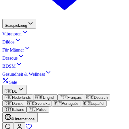
Sexspielzeug
Vibratoren
Dildos
Für Männer
Dessous
BDSM
Gesundheit & Wellness
Sale
🇩🇪
DE
🇳🇱
Nederlands
🇬🇧
English
🇫🇷
Français
🇩🇪
Deutsch
🇩🇰
Dansk
🇸🇪
Svenska
🇵🇹
Português
🇪🇸
Español
🇮🇹
Italiano
🇵🇱
Polski
🌐
International