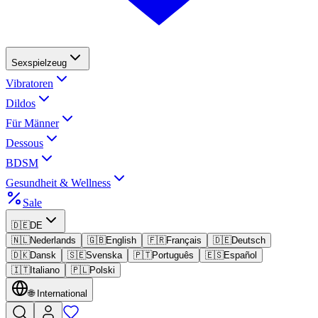
Sexspielzeug
Vibratoren
Dildos
Für Männer
Dessous
BDSM
Gesundheit & Wellness
Sale
🇩🇪
DE
🇳🇱
Nederlands
🇬🇧
English
🇫🇷
Français
🇩🇪
Deutsch
🇩🇰
Dansk
🇸🇪
Svenska
🇵🇹
Português
🇪🇸
Español
🇮🇹
Italiano
🇵🇱
Polski
🌐
International