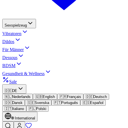
Sexspielzeug
Vibratoren
Dildos
Für Männer
Dessous
BDSM
Gesundheit & Wellness
Sale
🇩🇪
DE
🇳🇱
Nederlands
🇬🇧
English
🇫🇷
Français
🇩🇪
Deutsch
🇩🇰
Dansk
🇸🇪
Svenska
🇵🇹
Português
🇪🇸
Español
🇮🇹
Italiano
🇵🇱
Polski
🌐
International