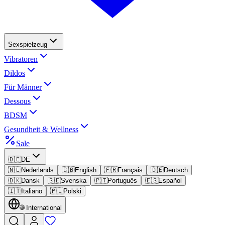
Sexspielzeug
Vibratoren
Dildos
Für Männer
Dessous
BDSM
Gesundheit & Wellness
Sale
🇩🇪
DE
🇳🇱
Nederlands
🇬🇧
English
🇫🇷
Français
🇩🇪
Deutsch
🇩🇰
Dansk
🇸🇪
Svenska
🇵🇹
Português
🇪🇸
Español
🇮🇹
Italiano
🇵🇱
Polski
🌐
International