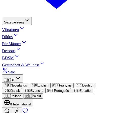
Sexspielzeug
Vibratoren
Dildos
Für Männer
Dessous
BDSM
Gesundheit & Wellness
Sale
🇩🇪
DE
🇳🇱
Nederlands
🇬🇧
English
🇫🇷
Français
🇩🇪
Deutsch
🇩🇰
Dansk
🇸🇪
Svenska
🇵🇹
Português
🇪🇸
Español
🇮🇹
Italiano
🇵🇱
Polski
🌐
International