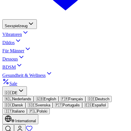
Sexspielzeug
Vibratoren
Dildos
Für Männer
Dessous
BDSM
Gesundheit & Wellness
Sale
🇩🇪
DE
🇳🇱
Nederlands
🇬🇧
English
🇫🇷
Français
🇩🇪
Deutsch
🇩🇰
Dansk
🇸🇪
Svenska
🇵🇹
Português
🇪🇸
Español
🇮🇹
Italiano
🇵🇱
Polski
🌐
International