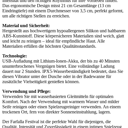
Intensität und den richtigen Rhythmus für Ihre Vorlieben finden.
Das ergonomische Design misst 21 cm Gesamtlänge (13 cm
Eindringtiefe) mit einem Durchmesser von 3,5 cm, perfekt geformt,
um alle richtigen Stellen zu erreichen.
Material und Sicherheit:
Hergestellt aus hochwertigem hypoallergenen Silikon und haltbarem
ABS-Kunststoff. Diese körpersicheren Materialien sind weich, glatt
und leicht zu reinigen – ideal für empfindliche Haut. Alle
Materialien erfüllen die höchsten Qualitätsstandards.
Technologie:
USB-Aufladung mit Lithium-Ionen-Akku, der bis zu 40 Minuten
ununterbrochenes Vergnügen bietet. Eine vollständige Ladung
dauert nur 2 Stunden. IPX5-Wasserbeständigkeit bedeutet, dass Sie
diesen Vibrator unter der Dusche oder in der Badewanne für
zusätzliche Vielseitigkeit genießen können.
Verwendung und Pflege:
Verwenden Sie mit wasserbasierten Gleitmitteln für optimalen
Komfort. Nach der Verwendung mit warmem Wasser und milder
Seife reinigen oder einen Spielzeugreiniger verwenden. An einem
trockenen Ort, fern von direkter Sonneneinstrahlung, lagern.
Der Farfalla Festival ist die perfekte Wahl für diejenigen, die
Qualität, Intensität und Zuverlässigkeit in einem intimen Spielzeug