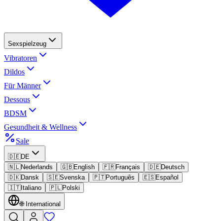
Sexspielzeug
Vibratoren
Dildos
Für Männer
Dessous
BDSM
Gesundheit & Wellness
Sale
🇩🇪
DE
🇳🇱
Nederlands
🇬🇧
English
🇫🇷
Français
🇩🇪
Deutsch
🇩🇰
Dansk
🇸🇪
Svenska
🇵🇹
Português
🇪🇸
Español
🇮🇹
Italiano
🇵🇱
Polski
🌐
International