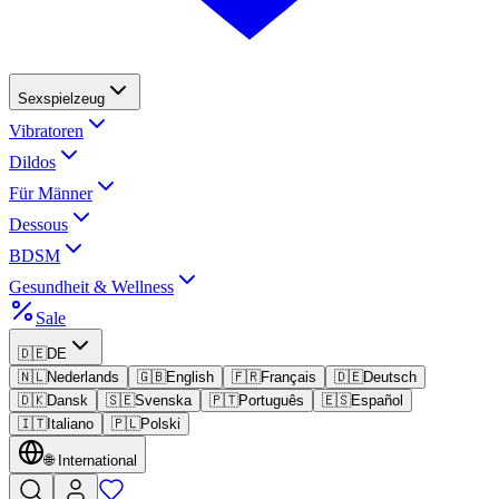
Sexspielzeug
Vibratoren
Dildos
Für Männer
Dessous
BDSM
Gesundheit & Wellness
Sale
🇩🇪
DE
🇳🇱
Nederlands
🇬🇧
English
🇫🇷
Français
🇩🇪
Deutsch
🇩🇰
Dansk
🇸🇪
Svenska
🇵🇹
Português
🇪🇸
Español
🇮🇹
Italiano
🇵🇱
Polski
🌐
International