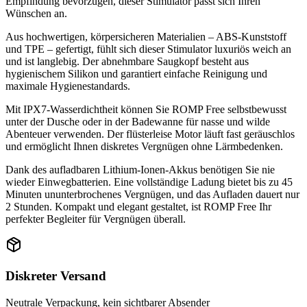
Empfindung bevorzugen, dieser Stimulator passt sich Ihren
Wünschen an.
Aus hochwertigen, körpersicheren Materialien – ABS-Kunststoff
und TPE – gefertigt, fühlt sich dieser Stimulator luxuriös weich an
und ist langlebig. Der abnehmbare Saugkopf besteht aus
hygienischem Silikon und garantiert einfache Reinigung und
maximale Hygienestandards.
Mit IPX7-Wasserdichtheit können Sie ROMP Free selbstbewusst
unter der Dusche oder in der Badewanne für nasse und wilde
Abenteuer verwenden. Der flüsterleise Motor läuft fast geräuschlos
und ermöglicht Ihnen diskretes Vergnügen ohne Lärmbedenken.
Dank des aufladbaren Lithium-Ionen-Akkus benötigen Sie nie
wieder Einwegbatterien. Eine vollständige Ladung bietet bis zu 45
Minuten ununterbrochenes Vergnügen, und das Aufladen dauert nur
2 Stunden. Kompakt und elegant gestaltet, ist ROMP Free Ihr
perfekter Begleiter für Vergnügen überall.
Diskreter Versand
Neutrale Verpackung, kein sichtbarer Absender