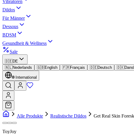
Vibratoren
Dildos
Für Männer
Dessous
BDSM
Gesundheit & Wellness
Sale
🇩🇪
DE
🇳🇱
Nederlands
🇬🇧
English
🇫🇷
Français
🇩🇪
Deutsch
🇩🇰
Dans
🌐
International
Alle Produkte
Realistische Dildos
Get Real Skin Fores
ToyJoy