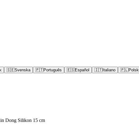
k
🇸🇪
Svenska
🇵🇹
Português
🇪🇸
Español
🇮🇹
Italiano
🇵🇱
Polsk
kin Dong Silikon 15 cm