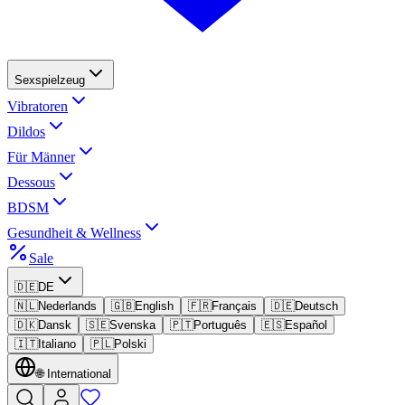
Sexspielzeug
Vibratoren
Dildos
Für Männer
Dessous
BDSM
Gesundheit & Wellness
Sale
🇩🇪
DE
🇳🇱
Nederlands
🇬🇧
English
🇫🇷
Français
🇩🇪
Deutsch
🇩🇰
Dansk
🇸🇪
Svenska
🇵🇹
Português
🇪🇸
Español
🇮🇹
Italiano
🇵🇱
Polski
🌐
International