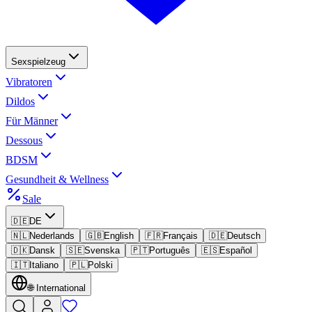
Sexspielzeug
Vibratoren
Dildos
Für Männer
Dessous
BDSM
Gesundheit & Wellness
Sale
🇩🇪
DE
🇳🇱
Nederlands
🇬🇧
English
🇫🇷
Français
🇩🇪
Deutsch
🇩🇰
Dansk
🇸🇪
Svenska
🇵🇹
Português
🇪🇸
Español
🇮🇹
Italiano
🇵🇱
Polski
🌐
International