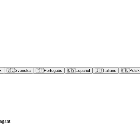
k
🇸🇪
Svenska
🇵🇹
Português
🇪🇸
Español
🇮🇹
Italiano
🇵🇱
Polsk
agant