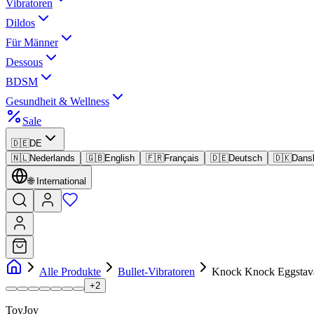
Vibratoren
Dildos
Für Männer
Dessous
BDSM
Gesundheit & Wellness
Sale
🇩🇪
DE
🇳🇱
Nederlands
🇬🇧
English
🇫🇷
Français
🇩🇪
Deutsch
🇩🇰
Dans
🌐
International
Alle Produkte
Bullet-Vibratoren
Knock Knock Eggstav
+
2
ToyJoy