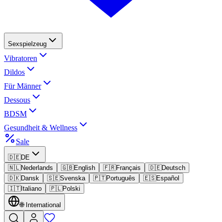
Sexspielzeug
Vibratoren
Dildos
Für Männer
Dessous
BDSM
Gesundheit & Wellness
Sale
🇩🇪
DE
🇳🇱
Nederlands
🇬🇧
English
🇫🇷
Français
🇩🇪
Deutsch
🇩🇰
Dansk
🇸🇪
Svenska
🇵🇹
Português
🇪🇸
Español
🇮🇹
Italiano
🇵🇱
Polski
🌐
International