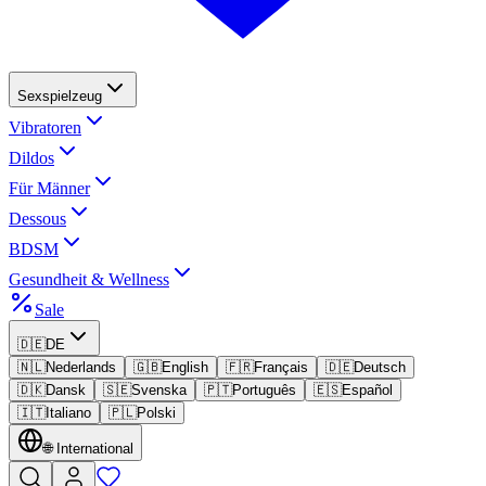
Sexspielzeug
Vibratoren
Dildos
Für Männer
Dessous
BDSM
Gesundheit & Wellness
Sale
🇩🇪
DE
🇳🇱
Nederlands
🇬🇧
English
🇫🇷
Français
🇩🇪
Deutsch
🇩🇰
Dansk
🇸🇪
Svenska
🇵🇹
Português
🇪🇸
Español
🇮🇹
Italiano
🇵🇱
Polski
🌐
International