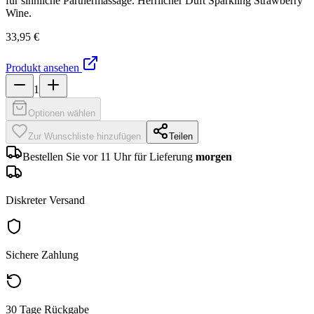
für sinnliche Partnermassage. Herrlicher Duft Sparkling Strawberry
Wine.
33,95 €
Produkt ansehen
1
Optionen wählen
Zur Wunschliste hinzufügen
Teilen
Bestellen Sie vor 11 Uhr für Lieferung
morgen
Diskreter Versand
Sichere Zahlung
30 Tage Rückgabe