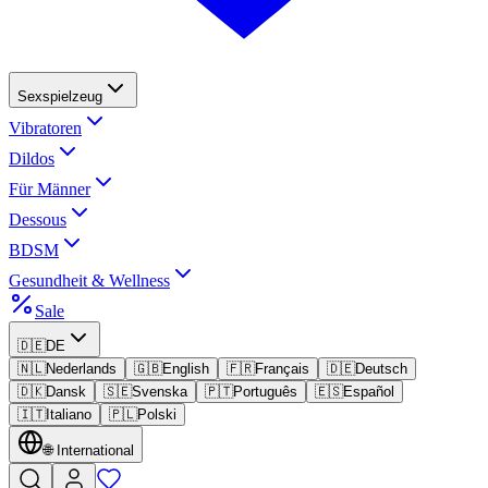
Sexspielzeug
Vibratoren
Dildos
Für Männer
Dessous
BDSM
Gesundheit & Wellness
Sale
🇩🇪
DE
🇳🇱
Nederlands
🇬🇧
English
🇫🇷
Français
🇩🇪
Deutsch
🇩🇰
Dansk
🇸🇪
Svenska
🇵🇹
Português
🇪🇸
Español
🇮🇹
Italiano
🇵🇱
Polski
🌐
International