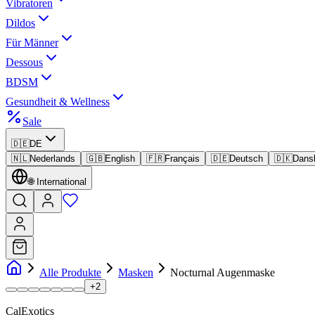
Vibratoren
Dildos
Für Männer
Dessous
BDSM
Gesundheit & Wellness
Sale
🇩🇪
DE
🇳🇱
Nederlands
🇬🇧
English
🇫🇷
Français
🇩🇪
Deutsch
🇩🇰
Dans
🌐
International
Alle Produkte
Masken
Nocturnal Augenmaske
+
2
CalExotics