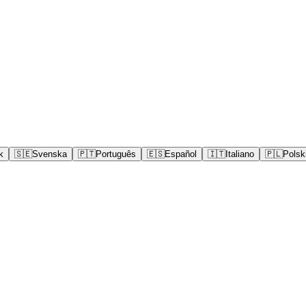
k
🇸🇪
Svenska
🇵🇹
Português
🇪🇸
Español
🇮🇹
Italiano
🇵🇱
Polsk