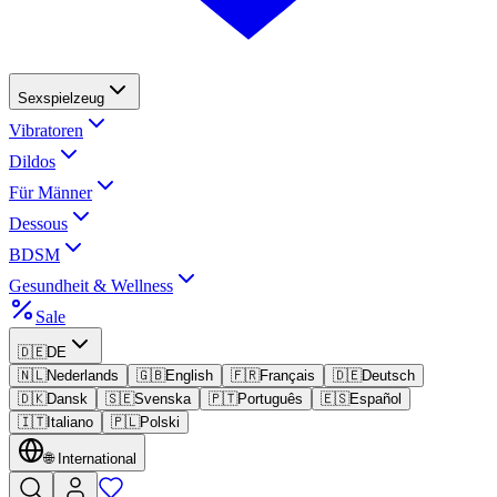
Sexspielzeug
Vibratoren
Dildos
Für Männer
Dessous
BDSM
Gesundheit & Wellness
Sale
🇩🇪
DE
🇳🇱
Nederlands
🇬🇧
English
🇫🇷
Français
🇩🇪
Deutsch
🇩🇰
Dansk
🇸🇪
Svenska
🇵🇹
Português
🇪🇸
Español
🇮🇹
Italiano
🇵🇱
Polski
🌐
International