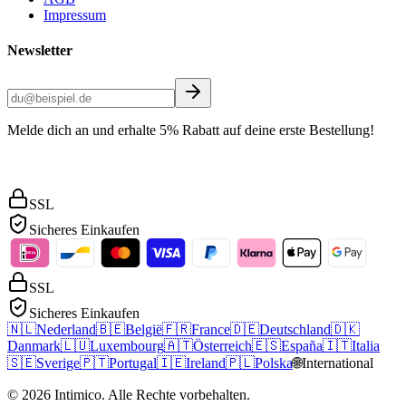
Impressum
Newsletter
Melde dich an und erhalte 5% Rabatt auf deine erste Bestellung!
SSL
Sicheres Einkaufen
SSL
Sicheres Einkaufen
🇳🇱
Nederland
🇧🇪
België
🇫🇷
France
🇩🇪
Deutschland
🇩🇰
Danmark
🇱🇺
Luxembourg
🇦🇹
Österreich
🇪🇸
España
🇮🇹
Italia
🇸🇪
Sverige
🇵🇹
Portugal
🇮🇪
Ireland
🇵🇱
Polska
🌐
International
©
2026
Intimico
.
Alle Rechte vorbehalten.