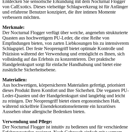
Entdecken Sie sensorische Erkundung mit dem Nocturnal Flogger
von CalExotics. Dieses vielseitige Schlagwerkzeug ist für Anfänger
und erfahrene Benutzer konzipiert, die ihre intimen Momente
verbessern möchten.
Merkmale:
Der Nocturnal Flogger verfügt über weiche, angenehm strukturierte
Quasten aus hochwertigem PU-Leder, die eine Reihe von
Empfindungen bieten, von zarten Liebkosungen bis zu intensiverem
Schlagspiel. Der feste Neoprengriff bietet optimale Kontrolle und
Präzision während der Verwendung und ermöglicht es Ihnen, sich
vollständig auf das Erlebnis zu konzentrieren. Der praktische
Handgelenksgurt sorgt für einfache Handhabung und bietet eine
zusätzliche Sicherheitsebene.
Materialien:
Aus hochwertigen, körpersicheren Materialien gefertigt, priorisiert
dieses Produkt Ihren Komfort und Ihre Sicherheit. Die veganen PU-
Leder-Quasten und der Handgelenksgurt sind langlebig und leicht
zu reinigen. Der Neoprengriff bietet einen ergonomischen Halt,
während nickelfreie Eisendekorationselemente ein luxuriöses
Aussehen ohne allergische Bedenken bieten.
Verwendung und Pflege:
Der Nocturnal Flogger ist intuitiv zu bedienen und für verschiedene