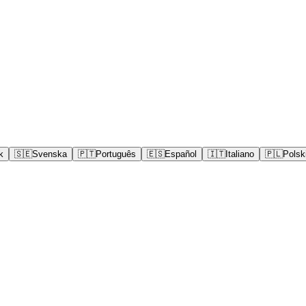
k
🇸🇪
Svenska
🇵🇹
Português
🇪🇸
Español
🇮🇹
Italiano
🇵🇱
Polsk