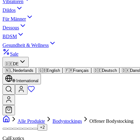
Vibratoren
Dildos
Für Männer
Dessous
BDSM
Gesundheit & Wellness
Sale
🇩🇪
DE
🇳🇱
Nederlands
🇬🇧
English
🇫🇷
Français
🇩🇪
Deutsch
🇩🇰
Dans
🌐
International
Alle Produkte
Bodystockings
Offener Bodystocking
+
2
CalExotics