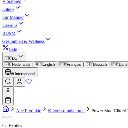
Vibratoren
Dildos
Für Männer
Dessous
BDSM
Gesundheit & Wellness
Sale
🇩🇪
DE
🇳🇱
Nederlands
🇬🇧
English
🇫🇷
Français
🇩🇪
Deutsch
🇩🇰
Dans
🌐
International
Alle Produkte
Klitorisstimultatoren
Power Stud Cliterrif
CalExotics