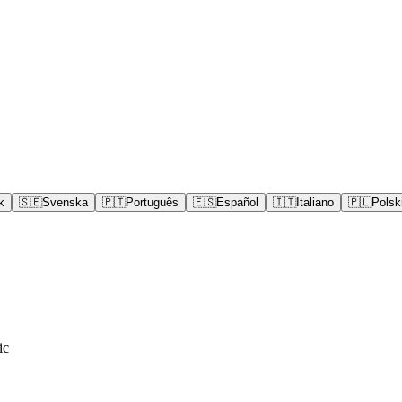
k
🇸🇪
Svenska
🇵🇹
Português
🇪🇸
Español
🇮🇹
Italiano
🇵🇱
Polsk
ic