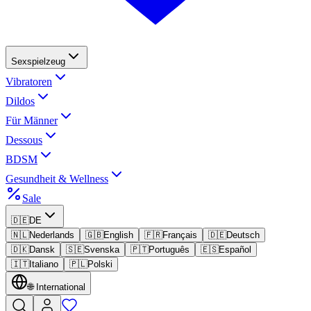
Sexspielzeug
Vibratoren
Dildos
Für Männer
Dessous
BDSM
Gesundheit & Wellness
Sale
🇩🇪
DE
🇳🇱
Nederlands
🇬🇧
English
🇫🇷
Français
🇩🇪
Deutsch
🇩🇰
Dansk
🇸🇪
Svenska
🇵🇹
Português
🇪🇸
Español
🇮🇹
Italiano
🇵🇱
Polski
🌐
International