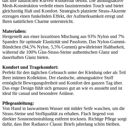
das Ihre natürlichen Kurven wunderbar betont. Die atmungsaktive
Mesh-Konstruktion verleiht einen faszinierenden Touch und bietet
gleichzeitig Halt und Komfort. Strategisch platzierte Strass-Akzente
erzeugen einen funkelnden Effekt, der Aufmerksamkeit erregt und
Ihren natürlichen Charme unterstreicht.
Materialien:
Hergestellt aus einer luxuriösen Mischung aus 93% Nylon und 7%
Spandex für optimale Elastizität und Passform. Das Nylon-Gummi-
Bündchen (94,5% Nylon, 5,5% Gummi) gewährleistet Haltbarkeit,
während die 100% Glas-Strass-Steine authentischen Glanz und
dauerhaften Glanz bieten.
Komfort und Tragekomfort:
Perfekt für den täglichen Gebrauch unter der Kleidung oder als Teil
Ihrer intimen Kollektion. Der elastische, atmungsaktive Stoff
ermöglicht Bewegungsfreiheit und Komfort den ganzen Tag über.
Das enge Design fühlt sich genauso gut an wie es aussieht und ist
ideal für casual und besondere Anlässe.
Pflegeanleitung:
Von Hand in lauwarmem Wasser mit milder Seife waschen, um die
Strass-Steine und Stoffqualität zu erhalten. Flach liegend von
direkter Sonneneinstrahlung entfernt trocknen. Richtige Pflege sorgt
dafür, dass Ihre Radiance Classic Briefs jahrelang schön bleiben.