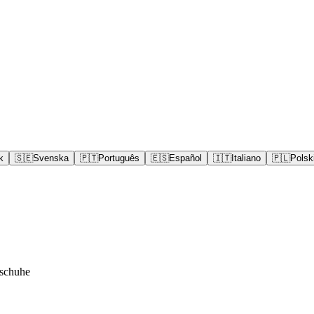
k
🇸🇪
Svenska
🇵🇹
Português
🇪🇸
Español
🇮🇹
Italiano
🇵🇱
Polsk
schuhe