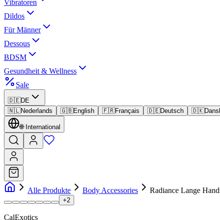
Vibratoren
Dildos
Für Männer
Dessous
BDSM
Gesundheit & Wellness
Sale
🇩🇪
DE
🇳🇱
Nederlands
🇬🇧
English
🇫🇷
Français
🇩🇪
Deutsch
🇩🇰
Dans
🌐
International
Alle Produkte
Body Accessories
Radiance Lange Hand
+
2
CalExotics