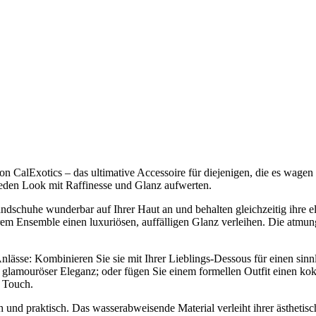
n CalExotics – das ultimative Accessoire für diejenigen, die es wag
 jeden Look mit Raffinesse und Glanz aufwerten.
schuhe wunderbar auf Ihrer Haut an und behalten gleichzeitig ihre el
hrem Ensemble einen luxuriösen, auffälligen Glanz verleihen. Die atmu
ässe: Kombinieren Sie sie mit Ihrer Lieblings-Dessous für einen sinnli
lamouröser Eleganz; oder fügen Sie einem formellen Outfit einen koke
g Touch.
 und praktisch. Das wasserabweisende Material verleiht ihrer ästhetis