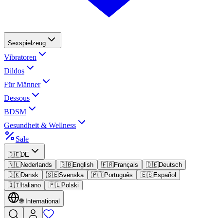
Sexspielzeug
Vibratoren
Dildos
Für Männer
Dessous
BDSM
Gesundheit & Wellness
Sale
🇩🇪
DE
🇳🇱
Nederlands
🇬🇧
English
🇫🇷
Français
🇩🇪
Deutsch
🇩🇰
Dansk
🇸🇪
Svenska
🇵🇹
Português
🇪🇸
Español
🇮🇹
Italiano
🇵🇱
Polski
🌐
International