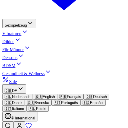
Sexspielzeug
Vibratoren
Dildos
Für Männer
Dessous
BDSM
Gesundheit & Wellness
Sale
🇩🇪
DE
🇳🇱
Nederlands
🇬🇧
English
🇫🇷
Français
🇩🇪
Deutsch
🇩🇰
Dansk
🇸🇪
Svenska
🇵🇹
Português
🇪🇸
Español
🇮🇹
Italiano
🇵🇱
Polski
🌐
International