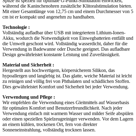
Spitze ist speziell für optimale G-Punkt-Stimulation entwickelt,
während die Kaninchenohren zusätzliche Klitoralstimulation bieten.
Mit einer Gesamtlänge von 12,75 cm und einem Durchmesser von 5
cm ist er kompakt und angenehm zu handhaben.
Technologie :
Vollständig aufladbar über USB mit integriertem Lithium-Ionen-
Akku, wodurch die Notwendigkeit von Einwegbatterien entfällt und
die Umwelt geschont wird. Vollständig wasserdicht, daher für die
Verwendung in Badewanne oder Dusche geeignet. Das aufladbare
Design gewährleistet konstante Leistung und Zuverlässigkeit.
Material und Sicherheit :
Hergestellt aus hochwertigem, körpersicherem Silikon, das
hypoallergen und langlebig ist. Das glatte, weiche Material ist leicht
zu reinigen und völlig frei von Phthalaten und schädlichen Stoffen.
Dies gewährleistet Komfort und Sicherheit bei jeder Verwendung.
Verwendung und Pflege :
Wir empfehlen die Verwendung eines Gleitmittels auf Wasserbasis
für optimalen Komfort und Benutzerfreundlichkeit. Nach jeder
Verwendung einfach mit warmem Wasser und milder Seife abspülen
oder einen speziellen Spielzeugreiniger verwenden. Vor dem Lagern
an einem kühlen, trockenen Ort, fern von direkter
Sonneneinstrahlung, vollständig trocknen lassen.