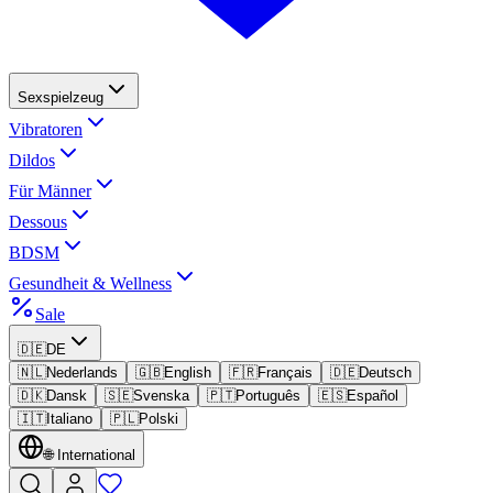
Sexspielzeug
Vibratoren
Dildos
Für Männer
Dessous
BDSM
Gesundheit & Wellness
Sale
🇩🇪
DE
🇳🇱
Nederlands
🇬🇧
English
🇫🇷
Français
🇩🇪
Deutsch
🇩🇰
Dansk
🇸🇪
Svenska
🇵🇹
Português
🇪🇸
Español
🇮🇹
Italiano
🇵🇱
Polski
🌐
International