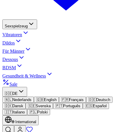
Sexspielzeug
Vibratoren
Dildos
Für Männer
Dessous
BDSM
Gesundheit & Wellness
Sale
🇩🇪
DE
🇳🇱
Nederlands
🇬🇧
English
🇫🇷
Français
🇩🇪
Deutsch
🇩🇰
Dansk
🇸🇪
Svenska
🇵🇹
Português
🇪🇸
Español
🇮🇹
Italiano
🇵🇱
Polski
🌐
International