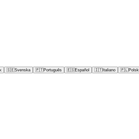
k
🇸🇪
Svenska
🇵🇹
Português
🇪🇸
Español
🇮🇹
Italiano
🇵🇱
Polsk