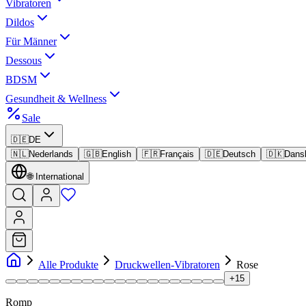
Vibratoren
Dildos
Für Männer
Dessous
BDSM
Gesundheit & Wellness
Sale
🇩🇪
DE
🇳🇱
Nederlands
🇬🇧
English
🇫🇷
Français
🇩🇪
Deutsch
🇩🇰
Dans
🌐
International
Alle Produkte
Druckwellen-Vibratoren
Rose
+
15
Romp