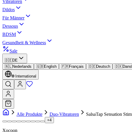
Vibratoren
Dildos
Für Männer
Dessous
BDSM
Gesundheit & Wellness
Sale
🇩🇪
DE
🇳🇱
Nederlands
🇬🇧
English
🇫🇷
Français
🇩🇪
Deutsch
🇩🇰
Dans
🌐
International
Alle Produkte
Duo-Vibratoren
SalsaTap Sensation Stim
+
4
Xocoon