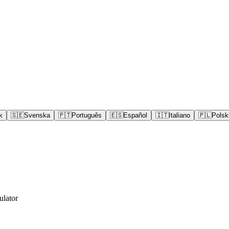
k
🇸🇪
Svenska
🇵🇹
Português
🇪🇸
Español
🇮🇹
Italiano
🇵🇱
Polsk
ulator