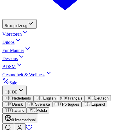
Sexspielzeug
Vibratoren
Dildos
Für Männer
Dessous
BDSM
Gesundheit & Wellness
Sale
🇩🇪
DE
🇳🇱
Nederlands
🇬🇧
English
🇫🇷
Français
🇩🇪
Deutsch
🇩🇰
Dansk
🇸🇪
Svenska
🇵🇹
Português
🇪🇸
Español
🇮🇹
Italiano
🇵🇱
Polski
🌐
International