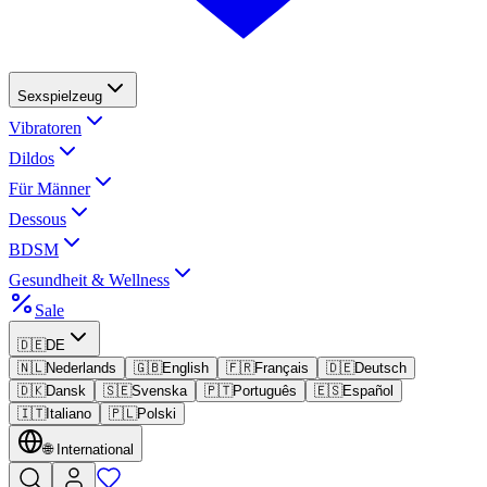
Sexspielzeug
Vibratoren
Dildos
Für Männer
Dessous
BDSM
Gesundheit & Wellness
Sale
🇩🇪
DE
🇳🇱
Nederlands
🇬🇧
English
🇫🇷
Français
🇩🇪
Deutsch
🇩🇰
Dansk
🇸🇪
Svenska
🇵🇹
Português
🇪🇸
Español
🇮🇹
Italiano
🇵🇱
Polski
🌐
International