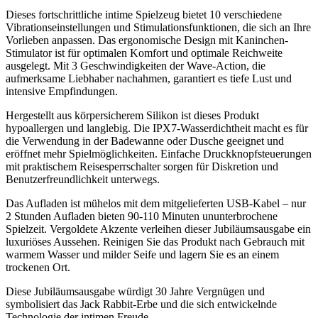
Dieses fortschrittliche intime Spielzeug bietet 10 verschiedene
Vibrationseinstellungen und Stimulationsfunktionen, die sich an Ihre
Vorlieben anpassen. Das ergonomische Design mit Kaninchen-
Stimulator ist für optimalen Komfort und optimale Reichweite
ausgelegt. Mit 3 Geschwindigkeiten der Wave-Action, die
aufmerksame Liebhaber nachahmen, garantiert es tiefe Lust und
intensive Empfindungen.
Hergestellt aus körpersicherem Silikon ist dieses Produkt
hypoallergen und langlebig. Die IPX7-Wasserdichtheit macht es für
die Verwendung in der Badewanne oder Dusche geeignet und
eröffnet mehr Spielmöglichkeiten. Einfache Druckknopfsteuerungen
mit praktischem Reisesperrschalter sorgen für Diskretion und
Benutzerfreundlichkeit unterwegs.
Das Aufladen ist mühelos mit dem mitgelieferten USB-Kabel – nur
2 Stunden Aufladen bieten 90-110 Minuten ununterbrochene
Spielzeit. Vergoldete Akzente verleihen dieser Jubiläumsausgabe ein
luxuriöses Aussehen. Reinigen Sie das Produkt nach Gebrauch mit
warmem Wasser und milder Seife und lagern Sie es an einem
trockenen Ort.
Diese Jubiläumsausgabe würdigt 30 Jahre Vergnügen und
symbolisiert das Jack Rabbit-Erbe und die sich entwickelnde
Technologie der intimen Freude.