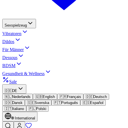
Sexspielzeug
Vibratoren
Dildos
Für Männer
Dessous
BDSM
Gesundheit & Wellness
Sale
🇩🇪
DE
🇳🇱
Nederlands
🇬🇧
English
🇫🇷
Français
🇩🇪
Deutsch
🇩🇰
Dansk
🇸🇪
Svenska
🇵🇹
Português
🇪🇸
Español
🇮🇹
Italiano
🇵🇱
Polski
🌐
International