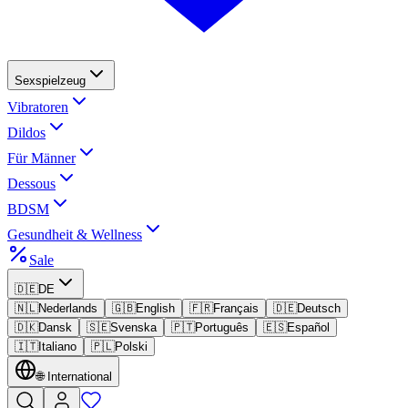
Sexspielzeug
Vibratoren
Dildos
Für Männer
Dessous
BDSM
Gesundheit & Wellness
Sale
🇩🇪
DE
🇳🇱
Nederlands
🇬🇧
English
🇫🇷
Français
🇩🇪
Deutsch
🇩🇰
Dansk
🇸🇪
Svenska
🇵🇹
Português
🇪🇸
Español
🇮🇹
Italiano
🇵🇱
Polski
🌐
International