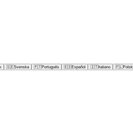
k
🇸🇪
Svenska
🇵🇹
Português
🇪🇸
Español
🇮🇹
Italiano
🇵🇱
Polsk