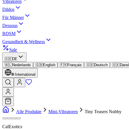
Vibratoren
Dildos
Für Männer
Dessous
BDSM
Gesundheit & Wellness
Sale
🇩🇪
DE
🇳🇱
Nederlands
🇬🇧
English
🇫🇷
Français
🇩🇪
Deutsch
🇩🇰
Dans
🌐
International
Alle Produkte
Mini-Vibratoren
Tiny Teasers Nubby
CalExotics